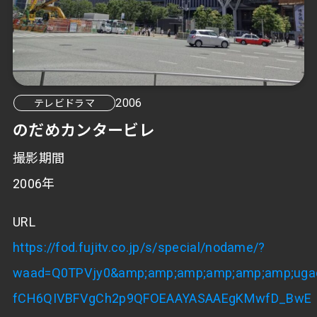
2006
テレビドラマ
のだめカンタービレ
撮影期間
2006年
URL
https://fod.fujitv.co.jp/s/special/nodame/?
waad=Q0TPVjy0&amp;amp;amp;amp;amp;amp;ugad
fCH6QIVBFVgCh2p9QFOEAAYASAAEgKMwfD_BwE