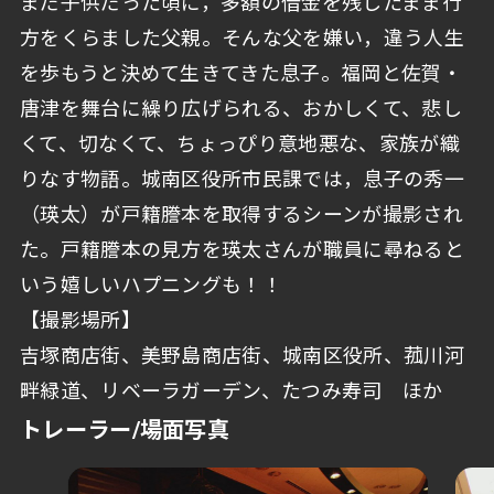
まだ子供だった頃に，多額の借金を残したまま行
方をくらました父親。そんな父を嫌い，違う人生
を歩もうと決めて生きてきた息子。福岡と佐賀・
唐津を舞台に繰り広げられる、おかしくて、悲し
くて、切なくて、ちょっぴり意地悪な、家族が織
りなす物語。城南区役所市民課では，息子の秀一
（瑛太）が戸籍謄本を取得するシーンが撮影され
た。戸籍謄本の見方を瑛太さんが職員に尋ねると
いう嬉しいハプニングも！！
【撮影場所】
吉塚商店街、美野島商店街、城南区役所、菰川河
畔緑道、リベーラガーデン、たつみ寿司 ほか
トレーラー/場面写真