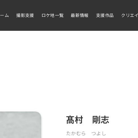
ホーム
撮影支援
ロケ地一覧
最新情報
支援作品
クリエ
髙村 剛志
たかむら つよし